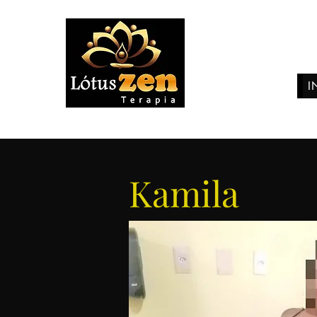
I
Kamila