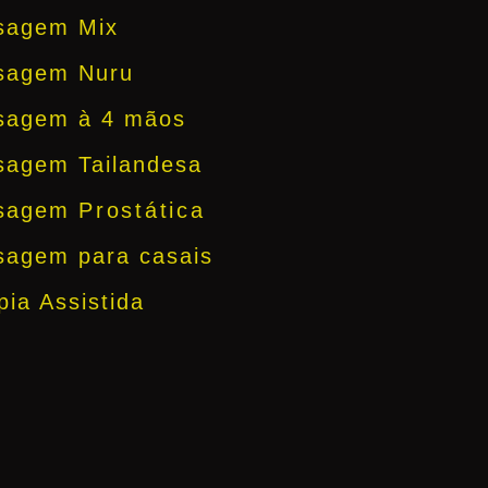
sagem Mix
sagem Nuru
sagem à 4 mãos
agem Tailandesa
sagem
Prostática
agem para casais
pia Assistida