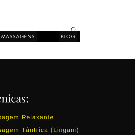
MASSAGENS
BLOG
nicas:
sagem Relaxante
agem Tântrica (Lingam)