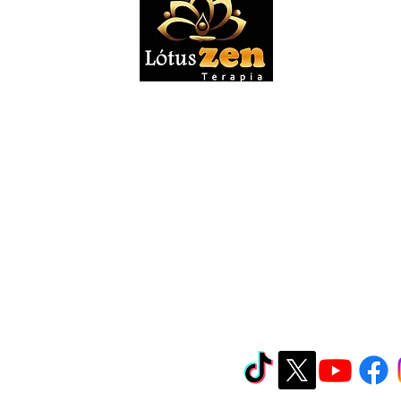
us Zen Terapia é um Portal de divulgação de profis
autônomos, não sendo uma clínica, espaço físico 
mediador de agendamentos. Todos os anúncios publ
uindo informações, imagens e descrições de serviç
 responsabilidade exclusiva dos próprios anuncian