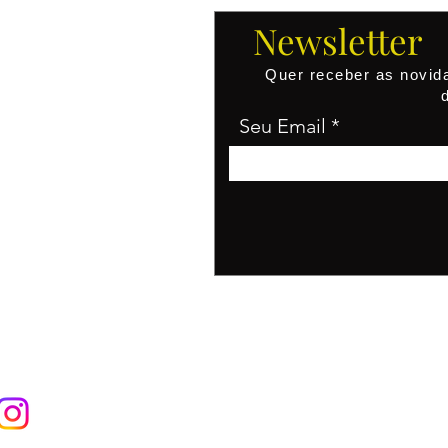
Newsletter
Quer receber as novid
sionais
Seu Email
ou
icados,
os, são
tes.
Nav