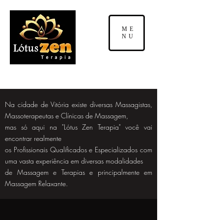
ME
NU
Na cidade de Vitória existe diversas Massagistas,
Massoterapeutas e Clínicas de Massagem,
mas só aqui na "Lótus Zen Terapia" você vai
encontrar realmente
os Profissionais Qualificados e Especializados com
uma vasta experiência em diversas modalidades
de Massagem e Terapias e principalmente em
Massagem Relaxante.